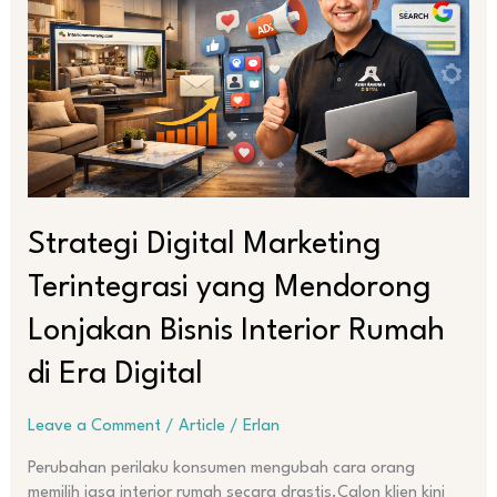
yang
Mendorong
Lonjakan
Bisnis
Interior
Rumah
di
Era
Digital
Strategi Digital Marketing
Terintegrasi yang Mendorong
Lonjakan Bisnis Interior Rumah
di Era Digital
Leave a Comment
/
Article
/
Erlan
Perubahan perilaku konsumen mengubah cara orang
memilih jasa interior rumah secara drastis.Calon klien kini