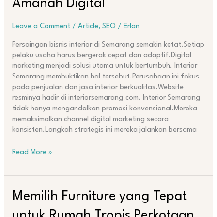
Amanah Digital
Leave a Comment
/
Article
,
SEO
/
Erlan
Persaingan bisnis interior di Semarang semakin ketat.Setiap
pelaku usaha harus bergerak cepat dan adaptif.Digital
marketing menjadi solusi utama untuk bertumbuh. Interior
Semarang membuktikan hal tersebut.Perusahaan ini fokus
pada penjualan dan jasa interior berkualitas.Website
resminya hadir di interiorsemarang.com. Interior Semarang
tidak hanya mengandalkan promosi konvensional.Mereka
memaksimalkan channel digital marketing secara
konsisten.Langkah strategis ini mereka jalankan bersama
Read More »
Memilih
Memilih Furniture yang Tepat
Furniture
untuk Rumah Tropis Perkotaan
yang