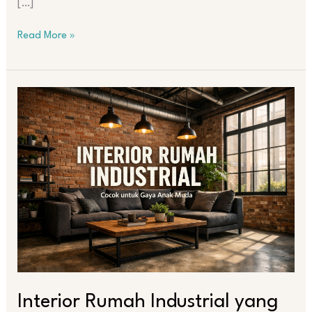
[…]
Read More »
Interior
Rumah
Industrial
yang
Cocok
untuk
Gaya
Anak
Muda
Interior Rumah Industrial yang