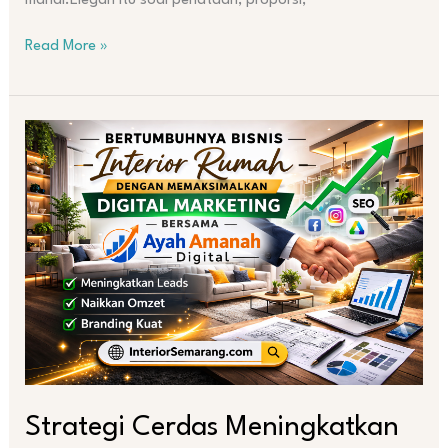
mahal.Elegan itu soal penataan, proporsi,
Read More »
Strategi
Cerdas
Meningkatkan
Omzet
Interior
Rumah
Lewat
Digital
Marketing
Terintegrasi
Strategi Cerdas Meningkatkan