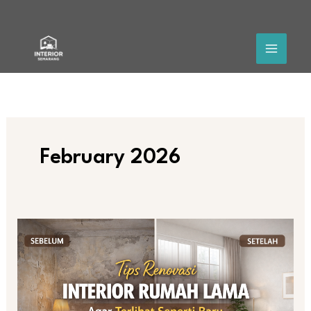
Skip
to
content
February 2026
Tips
Renovasi
Interior
Rumah
Lama
Agar