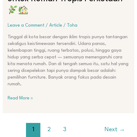
Tepat
untuk
Rumah
Tropis
Leave a Comment
/
Article
/
Toha
Perkotaan
Tinggal di kota besar dengan iklim tropis punya tantangan
sekaligus keistimewaan tersendiri. Udara panas,
kelembapan tinggi, ruang terbatas, polusi, hingga gaya
hidup yang serba cepat — semuanya memengaruhi cara
kita menata rumah. Dan di tengah semua itu, satu hal yang
sering disepelekan tapi punya dampak besar adalah:
pemilihan furniture. Banyak orang fokus pada desain
rumah,
Read More »
1
2
3
Next
→