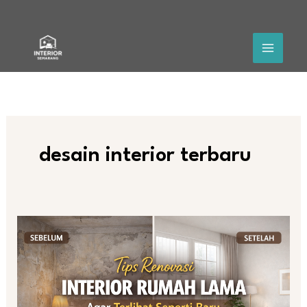
Skip
to
content
desain interior terbaru
Tips
Renovasi
Interior
Rumah
Lama
Agar